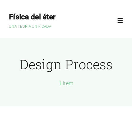
Saltar
al
Física del éter
contenido
Toggl
UNA TEORÍA UNIFICADA
Navig
Home
Design Process
Física del éter
1 item
Introducción
Resumen abreviado
Sobre el autor